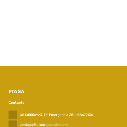
FTA SA
Contacto
08105556923. Tel Emergencia 351-158679130
ventas@ftatouroperador.com